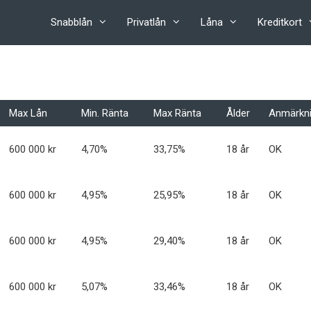
Snabblån
Privatlån
Låna
Kreditkort
Max Lån
Min. Ränta
Max Ränta
Ålder
Anmärkn
600 000 kr
4,70%
33,75%
18 år
OK
600 000 kr
4,95%
25,95%
18 år
OK
600 000 kr
4,95%
29,40%
18 år
OK
600 000 kr
5,07%
33,46%
18 år
OK