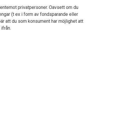
r gentemot privatpersoner. Oavsett om du
engar (t ex i form av fondsparande eller
bär att du som konsument har möjlighet att
ifrån.