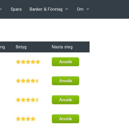
Spara
Banker & Företag
Om
ing
Betyg
Nästa steg
Ansök
Ansök
Ansök
Ansök