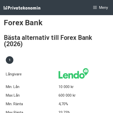
Hoppa
Meny
till
innehåll
Forex Bank
Bästa alternativ till Forex Bank
(2026)
1
Långivare
Min. Lån
10 000 kr
Max Lån
600 000 kr
Min. Ränta
4,70%
Max Ränta
33,75%