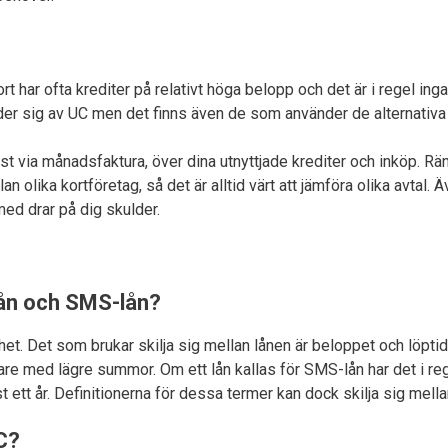
kort har ofta krediter på relativt höga belopp och det är i regel in
der sig av UC men det finns även de som använder de alternativa
ast via månadsfaktura, över dina utnyttjade krediter och inköp. R
 olika kortföretag, så det är alltid värt att jämföra olika avtal. 
ed drar på dig skulder.
tlån och SMS-lån?
t. Det som brukar skilja sig mellan lånen är beloppet och löptiden.
e med lägre summor. Om ett lån kallas för SMS-lån har det i regel
t ett år. Definitionerna för dessa termer kan dock skilja sig mella
C?