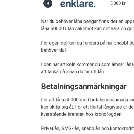
5 000 kr
4
När du behöver låna pengar finns det en uppsjö 
låna 50000 utan säkerhet kan det vara en god
För egen del kan du fundera på hur snabbt du
behöver du?
I den här artikeln kommer du som ämnar låna 
att tänka på innan du tar ett lån.
Betalningsanmärkningar
För att låna 50000 med betalningsanmärkning o
kan skilja sig åt. För ett flertal långivare är
kvarstående ärenden hos kronofogden.
Privatlån, SMS-lån, snabblån och kontokredit