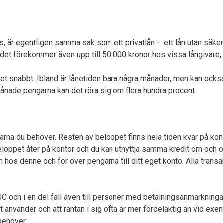
, är egentligen samma sak som ett privatlån – ett lån utan säker
t förekommer även upp till 50 000 kronor hos vissa långivare, o
et snabbt. Ibland är lånetiden bara några månader, men kan också 
lånade pengarna kan det röra sig om flera hundra procent.
arna du behöver. Resten av beloppet finns hela tiden kvar på kon
beloppet åter på kontor och du kan utnyttja samma kredit om och 
 hos denne och för över pengarna till ditt eget konto. Alla trans
UC och i en del fall även till personer med betalningsanmärkningar
t använder och att räntan i sig ofta är mer fördelaktig än vid exe
behöver.