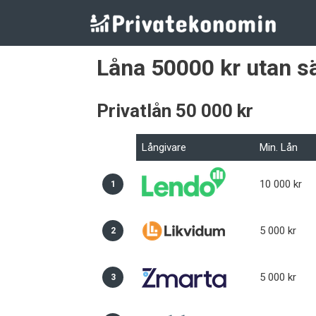
Hoppa
till
innehåll
Låna 50000 kr utan s
Privatlån 50 000 kr
Långivare
Min. Lån
10 000 kr
1
5 000 kr
2
5 000 kr
3