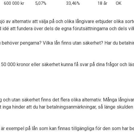
600 000 kr
5,07%
33,46%
18 år
OK
av alternativ att välja på och olika långivare erbjuder olika sorte
 idé att fundera över dels de egna förutsättningarna och dels vil
 behöver pengarna? Vilka lån finns utan säkerhet? Har du betaln
50 000 kronor eller säkerhet kunna få svar på dina frågor och lä
ch utan säkerhet finns det flera olika alternativ. Många långivar
 det inga hinder att du har betalningsanmärkningar, så länge skulden
 är exempel på lån som kan finnas tillgängliga för den som har b