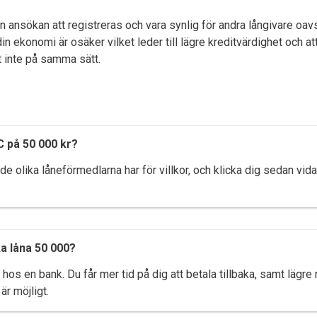
ansökan att registreras och vara synlig för andra långivare oavse
 ekonomi är osäker vilket leder till lägre kreditvärdighet och att d
t inte på samma sätt.
C på 50 000 kr?
 de olika låneförmedlarna har för villkor, och klicka dig sedan vid
ka låna 50 000?
 hos en bank. Du får mer tid på dig att betala tillbaka, samt lägre
r möjligt.