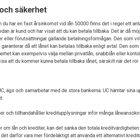
 och säkerhet
du har en fast årsinkomst vid lån 50000 finns det i regel ett antal 
dan är kund och har visat att du kan betala tillbaka. Det är då möjl
er eller förutsättningar gällande betalningsförmågan. Den som vil
ranterar då att lånet kan betalas tillbaka enligt avtal. Den som
äkerhet kan exempelvis välja mellan privatlån, snabblån eller konto
isa att du kommer kunna betala tillbaka lånet, särskilt när det rö
C, ägs och samarbetar med de stora bankerna. UC hämtar sina upp
t.
er och tillhandahåller kreditupplysningar inför många låneansökni
r om lån och krediter, kan det sänka den totala kreditvärdighete
det därför vara mer fördelaktigt att använda ett alternativt kredi