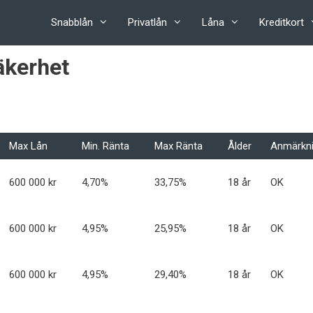
Snabblån
Privatlån
Låna
Kreditkort
äkerhet
Max Lån
Min. Ränta
Max Ränta
Ålder
Anmärkn
600 000 kr
4,70%
33,75%
18 år
OK
600 000 kr
4,95%
25,95%
18 år
OK
600 000 kr
4,95%
29,40%
18 år
OK