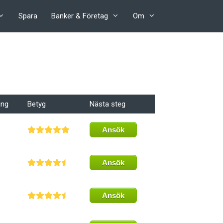
Spara
Banker & Företag
Om
ing
Betyg
Nästa steg
Ansök
Ansök
Ansök