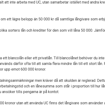
r valt att inte arbeta med UC, utan samarbetar istället med andra 
 om ett lägre belopp än 50 000 kr då samtliga långivare som erbj
lika sorters lån och krediter för den som vill låna 50 000. Jämför
a ett blancolån eller ett privatlån. Till blancolånet behöver du int
vänds därför ofta till att samla flera mindre lån till ett stort lån.
mor upp emot 600 000 kronor.
betalningsanmärkningar men kräver då att skulden är reglerad. De
terbetalningstid och en lånesumma som står i proportion till hur l
u ansöker tills pengarna är på kontot.
000 kronor utan att använda UC finns det långivare som använder 