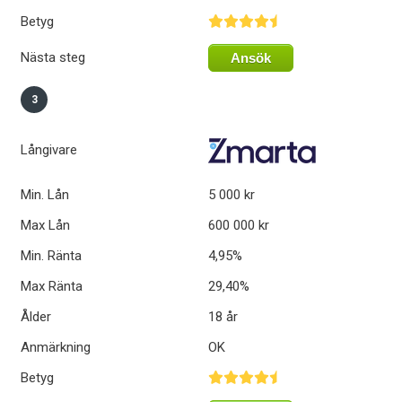
Betyg
Nästa steg
Ansök
3
Långivare
Min. Lån
5 000 kr
Max Lån
600 000 kr
Min. Ränta
4,95%
Max Ränta
29,40%
Ålder
18 år
Anmärkning
OK
Betyg