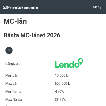
Hoppa
Meny
till
innehåll
MC-lån
Bästa MC-lånet 2026
1
Långivare
Min. Lån
10 000 kr
Max Lån
600 000 kr
Min. Ränta
4,70%
Max Ränta
33,75%