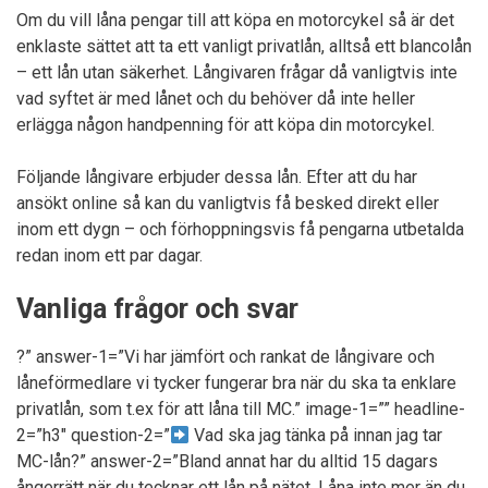
Om du vill låna pengar till att köpa en motorcykel så är det
enklaste sättet att ta ett vanligt privatlån, alltså ett blancolån
– ett lån utan säkerhet. Långivaren frågar då vanligtvis inte
vad syftet är med lånet och du behöver då inte heller
erlägga någon handpenning för att köpa din motorcykel.
Följande långivare erbjuder dessa lån. Efter att du har
ansökt online så kan du vanligtvis få besked direkt eller
inom ett dygn – och förhoppningsvis få pengarna utbetalda
redan inom ett par dagar.
Vanliga frågor och svar
?” answer-1=”Vi har jämfört och rankat de långivare och
låneförmedlare vi tycker fungerar bra när du ska ta enklare
privatlån, som t.ex för att låna till MC.” image-1=”” headline-
2=”h3″ question-2=”
Vad ska jag tänka på innan jag tar
MC-lån?” answer-2=”Bland annat har du alltid 15 dagars
ångerrätt när du tecknar ett lån på nätet. Låna inte mer än du