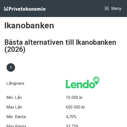
Hoppa
Meny
till
innehåll
Ikanobanken
Bästa alternativen till Ikanobanken
(2026)
1
Långivare
Min. Lån
10 000 kr
Max Lån
600 000 kr
Min. Ränta
4,70%
Max Ränta
33,75%