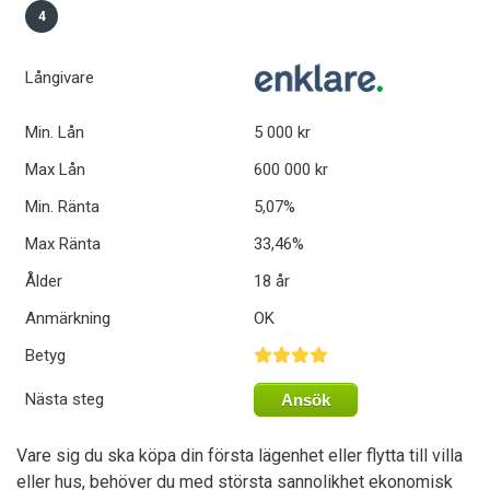
4
Långivare
Min. Lån
5 000 kr
Max Lån
600 000 kr
Min. Ränta
5,07%
Max Ränta
33,46%
Ålder
18 år
Anmärkning
OK
Betyg
Nästa steg
Ansök
Vare sig du ska köpa din första lägenhet eller flytta till villa
eller hus, behöver du med största sannolikhet ekonomisk