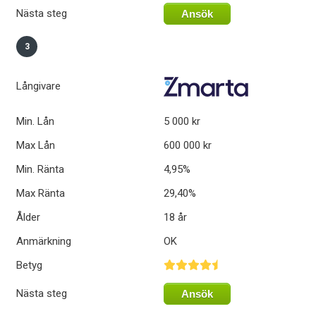
Nästa steg
Ansök
3
Långivare
Min. Lån
5 000 kr
Max Lån
600 000 kr
Min. Ränta
4,95%
Max Ränta
29,40%
Ålder
18 år
Anmärkning
OK
Betyg
Nästa steg
Ansök