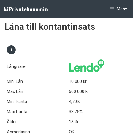
Hoppa
Meny
till
innehåll
Låna till kontantinsats
1
Långivare
Min. Lån
10 000 kr
Max Lån
600 000 kr
Min. Ränta
4,70%
Max Ränta
33,75%
Ålder
18 år
Anmärkning
OK