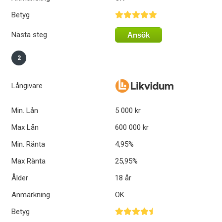
Betyg
Nästa steg
Ansök
2
Långivare
Min. Lån
5 000 kr
Max Lån
600 000 kr
Min. Ränta
4,95%
Max Ränta
25,95%
Ålder
18 år
Anmärkning
OK
Betyg