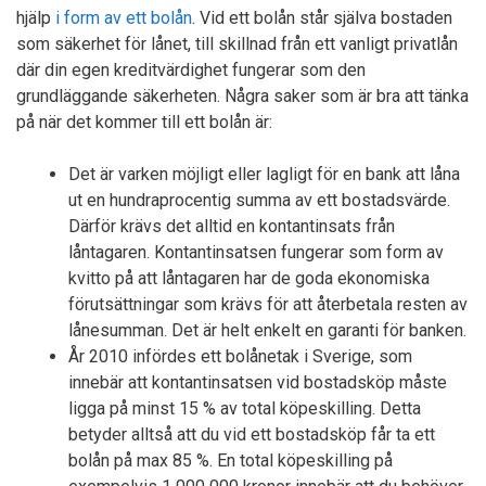
hjälp
i form av ett bolån
. Vid ett bolån står själva bostaden
som säkerhet för lånet, till skillnad från ett vanligt privatlån
där din egen kreditvärdighet fungerar som den
grundläggande säkerheten. Några saker som är bra att tänka
på när det kommer till ett bolån är:
Det är varken möjligt eller lagligt för en bank att låna
ut en hundraprocentig summa av ett bostadsvärde.
Därför krävs det alltid en kontantinsats från
låntagaren. Kontantinsatsen fungerar som form av
kvitto på att låntagaren har de goda ekonomiska
förutsättningar som krävs för att återbetala resten av
lånesumman. Det är helt enkelt en garanti för banken.
År 2010 infördes ett bolånetak i Sverige, som
innebär att kontantinsatsen vid bostadsköp måste
ligga på minst 15 % av total köpeskilling. Detta
betyder alltså att du vid ett bostadsköp får ta ett
bolån på max 85 %. En total köpeskilling på