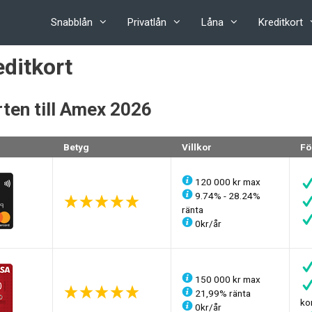
Snabblån
Privatlån
Låna
Kreditkort
ditkort
rten till Amex 2026
Betyg
Villkor
Fö
120 000 kr max
9.74% - 28.24%
ränta
0kr/år
150 000 kr max
21,99% ränta
ko
0kr/år