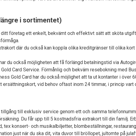
längre i sortimentet)
tt företag ett enkelt, bekvämt och effektivt sätt att sköta utgif
sförmåga.
 extrakort där du också kan koppla olika kreditgränser till olika ko
du också möjligheten att få förlängd betalningstid via Autogiro.
s Gold Card Service. Förmånlig och bekväm resebokning med Bus
ss Gold Card har du också möjlighet att ta ut kontanter i över 
t ersättningskort, vid behov oftast inom 24 timmar, i princip vart 
tillgång till exklusiv service genom ett och samma telefonnumm
ing. Du får upp till 5 kostnadsfria extrakort till din familj. Er
d, tex konsert- och musikalbiljetter, blombeställningar, restaurangb
tion just när du ska dit, vita duvor till bröllopet, jultomte på jula