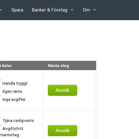
Spara
Banker & Företag
Om
rdelar
Nästa steg
Handla tryggt
Ansök
Egen ränta
Inga avgifter
Tjäna cashpoints
Avgiftsfritt
Ansök
ntantuttag