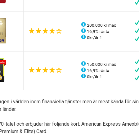
200.000 kr max
16,9% ränta
0kr/år 1
150.000 kr max
16,9% ränta
0kr/år 1
gen i världen inom finansiella tjänster men är mest kända för si
 länder.
0-talet och erbjuder här följande kort; American Express Amexbl
remium & Elite) Card.