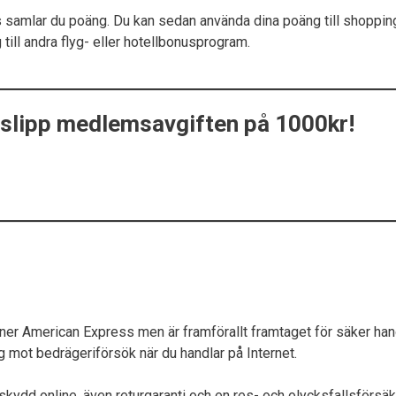
mlar du poäng. Du kan sedan använda dina poäng till shopping, nöje
ill andra flyg- eller hotellbonusprogram.
 slipp medlemsavgiften på 1000kr!
ner American Express men är framförallt framtaget för säker han
mot bedrägeriförsök när du handlar på Internet.
skydd online, även returgaranti och en res- och olycksfallsförsäk