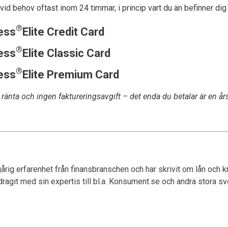
 vid behov oftast inom 24 timmar, i princip vart du än befinner dig 
®
ess
Elite Credit Card
®
ess
Elite Classic Card
®
ess
Elite Premium Card
änta och ingen faktureringsavgift – det enda du betalar är en års
rig erfarenhet från finansbranschen och har skrivit om lån och k
ragit med sin expertis till bl.a. Konsument.se och andra stora sv