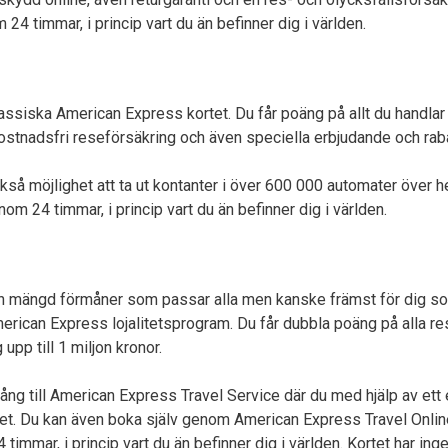
 24 timmar, i princip vart du än befinner dig i världen.
ssiska American Express kortet. Du får poäng på allt du handla
n kostnadsfri reseförsäkring och även speciella erbjudande och r
 möjlighet att ta ut kontanter i över 600 000 automater över hel
nom 24 timmar, i princip vart du än befinner dig i världen.
mängd förmåner som passar alla men kanske främst för dig som 
rican Express lojalitetsprogram. Du får dubbla poäng på alla res
pp till 1 miljon kronor.
ång till American Express Travel Service där du med hjälp av et
ummet. Du kan även boka själv genom American Express Travel Online
4 timmar, i princip vart du än befinner dig i världen. Kortet har 