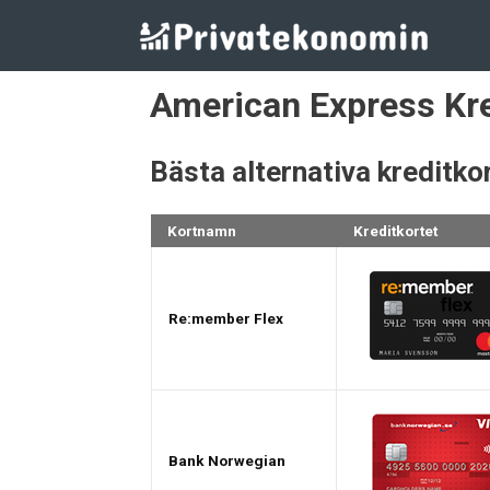
Hoppa
till
innehåll
American Express Kre
Bästa alternativa kreditko
Kortnamn
Kreditkortet
Re:member Flex
Bank Norwegian