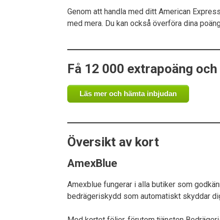
Genom att handla med ditt American Express sa
med mera. Du kan också överföra dina poäng t
Få 12 000 extrapoäng och
Läs mer och hämta inbjudan
Översikt av kort
AmexBlue
Amexblue fungerar i alla butiker som godkän
bedrägeriskydd som automatiskt skyddar dig 
Med kortet följer, förutom tjänsten Bedrägeri