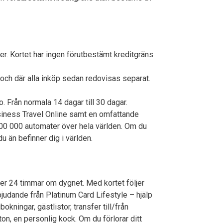
ter. Kortet har ingen förutbestämt kreditgräns
rt och där alla inköp sedan redovisas separat.
 Från normala 14 dagar till 30 dagar.
iness Travel Online samt en omfattande
600 000 automater över hela världen. Om du
du än befinner dig i världen.
er 24 timmar om dygnet. Med kortet följer
bjudande från Platinum Card Lifestyle – hjälp
okningar, gästlistor, transfer till/från
fton, en personlig kock. Om du förlorar ditt