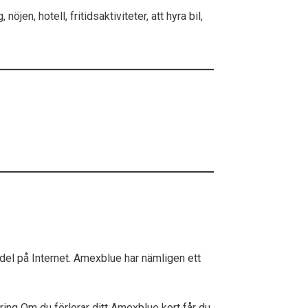
n, hotell, fritidsaktiviteter, att hyra bil,
del på Internet. Amexblue har nämligen ett
ring Om du förlorar ditt Amexblue kort får du