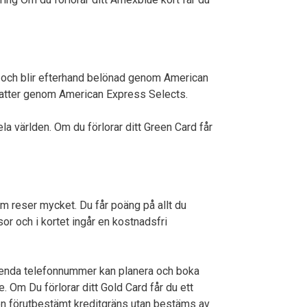
r och blir efterhand belönad genom American
abatter genom American Express Selects.
a världen. Om du förlorar ditt Green Card får
reser mycket. Du får poäng på allt du
or och i kortet ingår en kostnadsfri
t enda telefonnummer kan planera och boka
. Om Du förlorar ditt Gold Card får du ett
ingen förutbestämt kreditgräns utan bestäms av