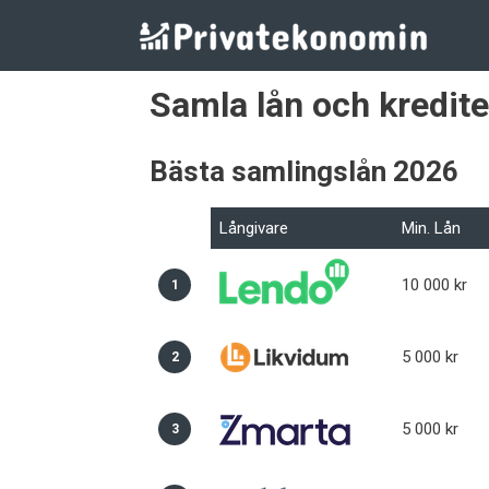
Hoppa
till
innehåll
Samla lån och kredite
Bästa samlingslån 2026
Långivare
Min. Lån
10 000 kr
1
5 000 kr
2
5 000 kr
3