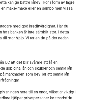
tta kan ge bättre lånevillkor i form av lägre
tast en make/make eller en sambo men vissa
ntagare med god kreditvärdighet. Har du
hos banken är inte särskilt stor. I detta
ill stor hjälp. Vi tar en titt på det nedan.
 UC att det blir svårare att få en
reda upp dina lån och skulder och samla lån
 på marknaden som beviljar att samla lån
rfrågningar.
ysningen nere till en enda, vilket är viktigt i
dlare hjälper privatpersoner kostnadsfritt