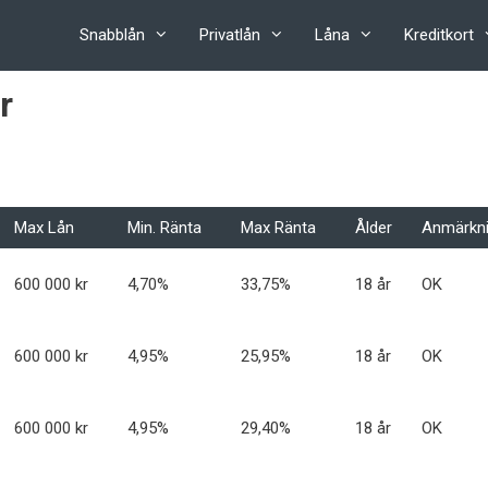
Snabblån
Privatlån
Låna
Kreditkort
r
Max Lån
Min. Ränta
Max Ränta
Ålder
Anmärkn
600 000 kr
4,70%
33,75%
18 år
OK
600 000 kr
4,95%
25,95%
18 år
OK
600 000 kr
4,95%
29,40%
18 år
OK