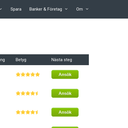
Spara
Banker & Företag
Om
ing
Betyg
Nästa steg
Ansök
Ansök
Ansök