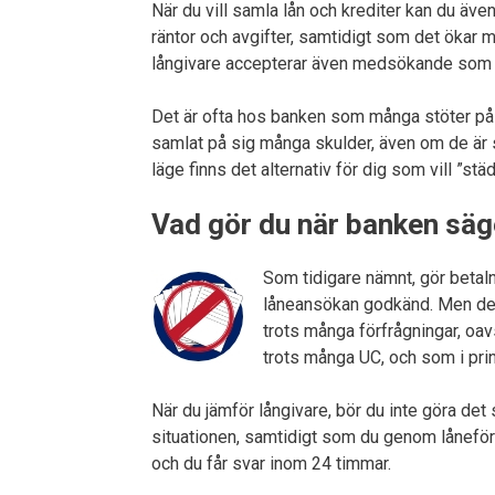
När du vill samla lån och krediter kan du äve
räntor och avgifter, samtidigt som det ökar
långivare accepterar även medsökande som in
Det är ofta hos banken som många stöter på 
samlat på sig många skulder, även om de är sm
läge finns det alternativ för dig som vill ”städ
Vad gör du när banken säg
Som tidigare nämnt, gör betaln
låneansökan godkänd. Men det f
trots många förfrågningar, oa
trots många UC, och som i prin
När du jämför långivare, bör du inte göra det 
situationen, samtidigt som du genom låneförm
och du får svar inom 24 timmar.