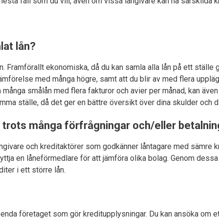
lesta fall som du vill, även om vissa långivare kan ha särskilda k
lat lån?
 Framförallt ekonomiska, då du kan samla alla lån på ett ställe ge
 jämförelse med många högre, samt att du blir av med flera upplägg
 många smålån med flera fakturor och avier per månad, kan även 
amma ställe, då det ger en bättre översikt över dina skulder och 
 trots många förfrågningar och/eller betaln
ångivare och kreditaktörer som godkänner låntagare med sämre k
yttja en låneförmedlare för att jämföra olika bolag. Genom dessa 
iter i ett större lån.
t enda företaget som gör kreditupplysningar. Du kan ansöka om et