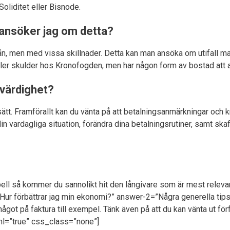
Soliditet eller Bisnode.
 ansöker jag om detta?
ån, men med vissa skillnader. Detta kan man ansöka om utifall man
eller skulder hos Kronofogden, men har någon form av bostad att
tvärdighet?
sätt. Framförallt kan du vänta på att betalningsanmärkningar och k
in vardagliga situation, förändra dina betalningsrutiner, samt skaff
ll så kommer du sannolikt hit den långivare som är mest relevant 
Hur förbättrar jag min ekonomi?” answer-2=”Några generella tips at
 ta något på faktura till exempel. Tänk även på att du kan vänta ut 
tml=”true” css_class=”none”]