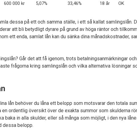
600 000 kr
5,07%
33,46%
18 år
OK
 samla dessa på ett och samma ställe, i ett så kallat samlingslå
nderar att bli betydligt dyrare på grund av höga räntor och tillk
nom ett enda, samlat lån kan du sänka dina månadskostnader, sam
mlingslån? Går det att få igenom, trots betalningsanmärkningar o
te frågorna kring samlingslån och vilka alternativa lösningar so
ån
ina lån behöver du låna ett belopp som motsvarar den totala su
fa en ordentlig översikt över de exakta summor som skulderna rör
ka baka in alla skulder, eller så många som möjligt, i den nya lå
ed dessa belopp.