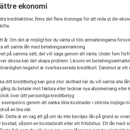
bättre ekonomi
a kreditaktörer, finns det flera lösningar för att reda ut din ekon
löfte.
t år. Om det är möjligt bör du vänta ut tills anmärkningarna försvi
sta att samla lån med betalningsanmärkning.
ighet på samma sätt, det vill säga genom att vänta. Under fem f
t över dessa kan det skapa problem. Liksom en betalningsanmärknin
värdighet negativt är övertrasserade kreditkort. Däremot är ett ou
a ditt kreditbetyg kan göra stor skillnad när du vill samla alla lån 
e gång du betalar mot faktura eller tecknar nya abonnemang eller k
blick över ditt personliga kreditbetyg.
exempelvis genom att sänka dina kostnader i största möjliga mån.
också en bra idé.
ån. Detta är en väg att gå om du inte beviljas lån på grund av ova
ostad, såsom en bostadsrätt eller ett fritidshus. Ett lån med säk