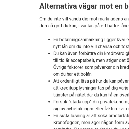
Alternativa vägar mot en 
Om du inte vill vända dig mot marknadens andr
den så gott du kan, i väntan på ett bättre låne
En betalningsanmärkning ligger kvar et
nytt lån om du inte vill chansa och te
Du kan även förbättra din kreditvärd
till tio är acceptabelt, men stiger de
Övriga faktorer som påverkar din kredit
om du har ett bolån.
Att ordentligt läsa på hur du kan påverk
att kreditupplysningar tas på dig varj
tjänster på nätet där du kan få en över
Försök ”städa upp” din privatekonomi, 
sig av avbetalningar eller fakturor är 
En sista lösning är att söka omstartsl
Kronofogden, men äger någon form av b