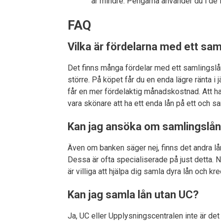
är mindre. Pengarna använder du i de f
FAQ
Vilka är fördelarna med ett sam
Det finns många fördelar med ett samlingslån.
större. På köpet får du en enda lägre ränta i
får en mer fördelaktig månadskostnad. Att ha
vara skönare att ha ett enda lån på ett och s
Kan jag ansöka om samlingslån
Även om banken säger nej, finns det andra l
Dessa är ofta specialiserade på just detta. N
är villiga att hjälpa dig samla dyra lån och kred
Kan jag samla lån utan UC?
Ja, UC eller Upplysningscentralen inte är de