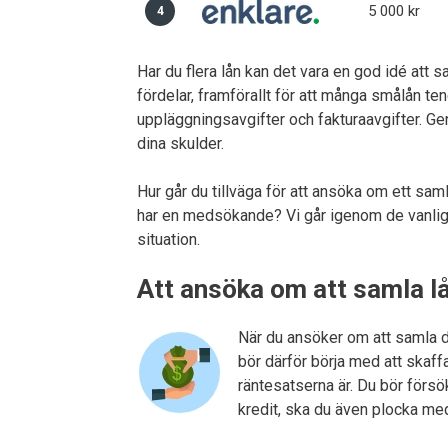
5 000 kr
4
Har du flera lån kan det vara en god idé att
fördelar, framförallt för att många smålån te
uppläggningsavgifter och fakturaavgifter. Ge
dina skulder.
Hur går du tillväga för att ansöka om ett sa
har en medsökande? Vi går igenom de vanligas
situation.
Att ansöka om att samla l
När du ansöker om att samla d
bör därför börja med att skaf
räntesatserna är. Du bör försö
kredit, ska du även plocka m