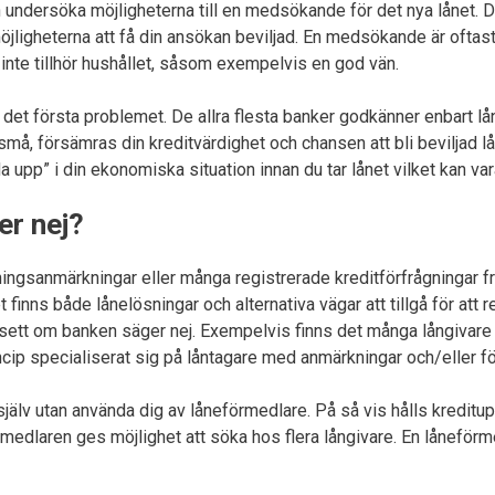
n undersöka möjligheterna till en medsökande för det nya lånet. De
 möjligheterna att få din ansökan beviljad. En medsökande är of
te tillhör hushållet, såsom exempelvis en god vän.
det första problemet. De allra flesta banker godkänner enbart lå
å, försämras din kreditvärdighet och chansen att bli beviljad lån 
a upp” i din ekonomiska situation innan du tar lånet vilket kan vara t
er nej?
ingsanmärkningar eller många registrerade kreditförfrågningar från
inns både lånelösningar och alternativa vägar att tillgå för att 
vsett om banken säger nej. Exempelvis finns det många långivare
cip specialiserat sig på låntagare med anmärkningar och/eller fö
själv utan använda dig av låneförmedlare. På så vis hålls kredituppl
edlaren ges möjlighet att söka hos flera långivare. En låneförme